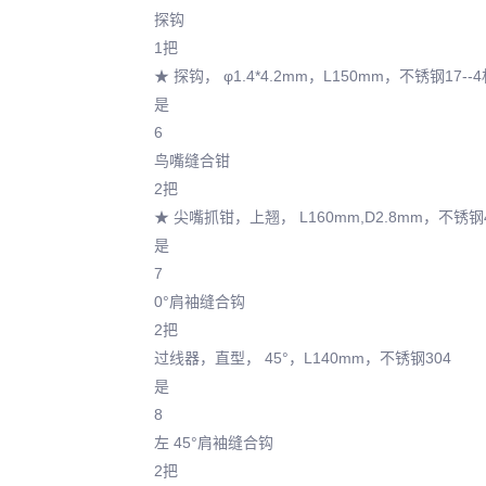
探钩
1把
★ 探钩， φ1.4*4.2mm，L150mm，不锈钢17--
是
6
鸟嘴缝合钳
2把
★ 尖嘴抓钳，上翘， L160mm,D2.8mm，不锈钢
是
7
0°肩袖缝合钩
2把
过线器，直型， 45°，L140mm，不锈钢304
是
8
左 45°肩袖缝合钩
2把