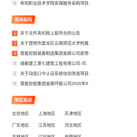
阜阳职业技术学院安保服务采购项目一包公开招标公告
相关标讯
关于文件夹的网上超市合同公告
关于昆明市盘龙区云南师范大学附属盘龙中学学生课桌椅及家具设备采购项目更正公告
晋能控股装备制造集团金鼎公司皮带机分公司生产用接线端子（日常采购）二次公询采购公告
成都建工第七建筑工程有限公司-邛崃中心城区区域性养老服务中心-垃圾处置运输直接委托采购中标公示
关于动态口令认证系统信创改造项目评标结果的公示
晋能控股集团金鼎环能公司2026年8月赵庄主副斜井供暖改造工程无缝钢管等材料采购（日常采购）采购公告
地区站点
北京地区
上海地区
天津地区
广东地区
江苏地区
河北地区
吉林地区
辽宁地区
安徽地区