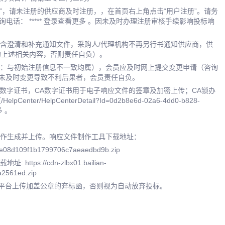
平台”，请未注册的供应商及时注册，，在首页右上角点击“用户注册”。请务
电话： ***** 登录查看更多 。因未及时办理注册审核手续影响投标响
（含澄清和补充通知文件，采购人/代理机构不再另行书通知供应商，供
的上述相关内容，否则责任自负）。
注：与初始注册信息不一致均属），会员应及时网上提交变更申请（咨询
身原因未及时变更导致不利后果者，会员责任自负。
CA数字证书，CA数字证书用于电子响应文件的签章及加密上传；CA锁办
/HelpCenterDetail?Id=0d2b8e6d-02a6-4dd0-b828-
多 。
制作生成并上传。响应文件制作工具下载地址：
397e08d109f1b1799706c7aeaedbd9b.zip
s://cdn-zlbx01.bailian-
2561ed.zip
平台上传加盖公章的弃标函，否则视为自动放弃投标。