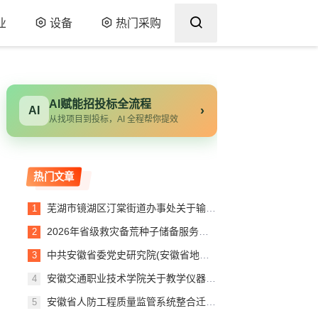
业
设备
热门采购
AI赋能招投标全流程
›
AI
从找项目到投标，AI 全程帮你提效
热门文章
芜湖市镜湖区汀棠街道办事处关于输入输出设备的网上超市采购项目合同履约验收公告
2026年省级救灾备荒种子储备服务第1包中标（成交）结果公告
中共安徽省委党史研究院(安徽省地方志研究院)关于特技视频处理设备的网上超市采购项目成交公告
安徽交通职业技术学院关于教学仪器的网上超市采购项目成交公告
安徽省人防工程质量监管系统整合迁移项目（第4包：软件测评服务和网络安全等级保护测评服务）公告