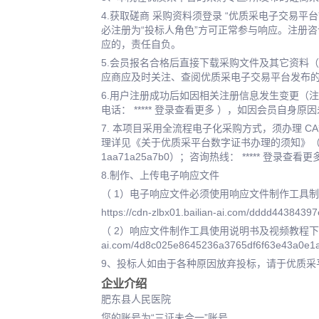
4.获取磋商 采购资料须登录 “优质采电子交易
必注册为“投标人角色”方可正常参与响应。注册咨询
应的，责任自负。
5.会员报名合格后直接下载采购文件及其它资料
应商应及时关注、查阅优质采电子交易平台发布
6.用户注册成功后如因相关注册信息发生变更（
电话： ***** 登录查看更多 ），如因会员自
7. 本项目采用全流程电子化采购方式，须办理 
理详见《关于优质采平台数字证书办理的须知》（/HelpCenter
1aa71a25a7b0）；咨询热线： ***** 登录查看更
8.制作、上传电子响应文件
（ 1）电子响应文件必须使用响应文件制作工具
https://cdn-zlbx01.bailian-ai.com/dddd44384
（ 2）响应文件制作工具使用说明书及视频教程下载地址: http
ai.com/4d8c025e8645236a3765df6f63e43a0e1a
9、投标人如由于各种原因放弃投标，请于优质采
企业介绍
肥东县人民医院
您的账号为“三证未合一”账号