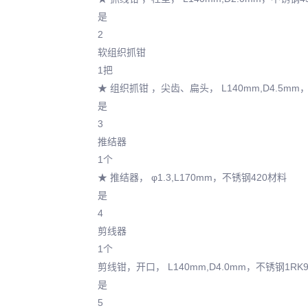
是
2
软组织抓钳
1把
★ 组织抓钳 ，尖齿、扁头， L140mm,D4.5mm
是
3
推结器
1个
★ 推结器， φ1.3,L170mm，不锈钢420材料
是
4
剪线器
1个
剪线钳，开口， L140mm,D4.0mm，不锈钢1RK
是
5