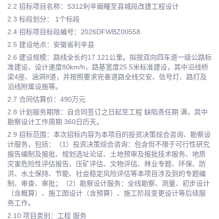
2.2 招标项目名称：S312利辛阚疃至县城段改建工程设计
2.3 标段划分： 1个标段
2.4 招标项目标段编号：2026DFWBZ00558
2.5 建设地点：安徽省利辛县
2.6 建设规模：路线全长约17.121公里。拟按双向四车道一级公路标
准建设、设计速度80km/h，路基宽度25.5米标准建设，其中沿线桥
梁4座、涵洞8道，并按照要求完善道路全线交安、信号灯、路灯及
沿线附属设施等。
2.7 合同估算价：490万元
2.8 计划服务期限：自合同签订之日起至工程 缺陷责任期 满，其中
勘察设计工作周期 360日历天。
2.9 招标范围：本次招标内容为本项目的投资决策综合咨询、勘察设
计服务，包括：（1）投资决策综合咨询：包含但不限于可行性研究
报告编制及报批、规划选址论证、土地预审及报批技术服务、地质
灾害危险性评估报告、压矿评估、文物评估、林业专题、环保、防
洪、水土保持、节能、社会稳定风险评估等本项目涉及到的专题编
制、审查、审批；（2）勘察设计服务：全线勘察、测量、初步设计
（含概算）、施工图设计（含预算）、施工阶段变更设计等后续服
务工作。
2.10 项目类别：工程 服务