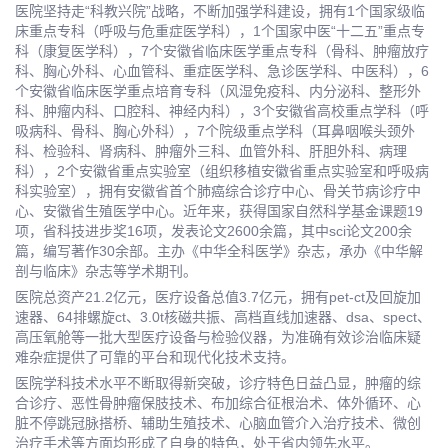
医院坚持走“科教兴院”战略，不断加强学科建设，拥有1个国家级临
床重点专科（呼吸与危重症医学科），1个国家中医“十二五”重点专
科（康复医学科），7个安徽省临床医学重点专科（骨科、肿瘤放疗
科、胸心外科、心血管科、重症医学科、急诊医学科、中医科），6
个安徽省临床医学重点培育专科（风湿免疫科、内分泌科、整形外
科、肿瘤内科、口腔科、神经内科），3个安徽省高校重点学科（呼
吸病科、骨科、胸心外科），7个院级重点学科（耳鼻咽喉头颈外
科、检验科、肾病科、肿瘤外三科、血管外科、肝胆外科、病理
科），2个安徽省重点实验室（组织移植安徽省重点实验室和呼吸病
科实验室），拥有安徽省首个肺癌综合诊疗中心、骨关节病诊疗中
心、安徽省生殖医学中心。近年来，获得国家自然科学基金课题19
项，省科技进步奖16项，发表论文2600余篇，其中sci论文200余
篇，编写著作30余部。主办《中华全科医学》杂志，承办《中华解
剖与临床》杂志等学术期刊。
医院总资产21.2亿元，医疗设备总值3.7亿元，拥有pet-ct及回旋加
速器、64排螺旋ct、3.0t核磁共振、高档直线加速器、dsa、spect、
高压氧舱等一批大型医疗设备与检验仪器，为准确有效诊治临床疑
难杂症提供了可靠的平台和现代化技术支持。
医院学科技术水平不断取得新突破，诊疗特色日益凸显，肿瘤的综
合诊疗、恶性骨肿瘤保肢技术、布加综合征根治术、体外循环、心
脏不停跳冠脉搭桥、辅助生殖技术、心脑血管介入治疗技术、微创
治疗手术等方面均形成了自身的特色，处于省内领先水平。