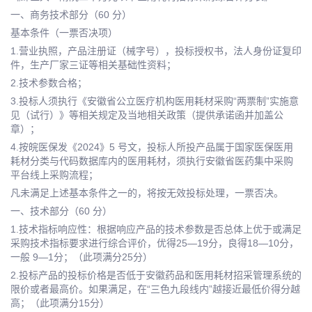
一、商务技术部分（60 分）
基本条件（一票否决项）
1.营业执照，产品注册证（械字号），投标授权书，法人身份证复印
件，生产厂家三证等相关基础性资料；
2.技术参数合格；
3.投标人须执行《安徽省公立医疗机构医用耗材采购“两票制”实施意
见（试行）》等相关规定及当地相关政策（提供承诺函并加盖公
章）；
4.按皖医保发《2024》5 号文，投标人所投产品属于国家医保医用
耗材分类与代码数据库内的医用耗材，须执行安徽省医药集中采购
平台线上采购流程；
凡未满足上述基本条件之一的，将按无效投标处理，一票否决。
一、技术部分（60 分）
1.技术指标响应性：根据响应产品的技术参数是否总体上优于或满足
采购技术指标要求进行综合评价，优得25—19分，良得18—10分，
一般 9—1分；（此项满分25分）
2.投标产品的投标价格是否低于安徽药品和医用耗材招采管理系统的
限价或者最高价。如果满足，在“三色九段线内”越接近最低价得分越
高；（此项满分15分）