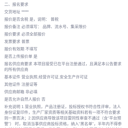
二、报名要求
交货地址 *****
报价是否含税 是，说明： 普税
报价备注 必须填写： 品牌、流水号、集采限价
报价要求 必须全部报价
发票要求 普票
报价有效期 不填写
是否上传报价单 是
报名供应商要求 本项目接受已在平台注册通过，且满足本公告要求
的所有供应商
基本证件 营业执照,经营许可证,安全生产许可证
其他证件 注册证等
供应商邮箱 非必填
是否允许自然人报价 否
补充说明 1.营业执照，产品注册证，投标授权书符合性评审，法人
身份证复印件，生产厂家资质等相关基础资料若有一项不符合要求
则一票否决；2.因供应商导致该项目雷同性审查不通过（含“平台预
警”） 时，取消当事供应商投标资格，纳入“黑名单”，半年内不得参