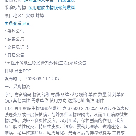
采购标的物:
医用愈肤生物膜膏剂敷料
项目地区：安徽 蚌埠
免费查看原文
* 采购公告
* 结果公示
* 交易见证书
* 其它公告
* # 医用愈肤生物膜膏剂敷料(三次)采购公告
打印 导出PDF
发布时间 : 2026-06-11 12:07
一、采购物资
序号 物资编码 物资名称 材质/品牌 型号规格 单位 数量 计划单价
(元) 其他属性 需求单位 使用方向 送货地址 备注 附件
1 01 医用愈肤生物膜膏剂敷料 克 37500 2.70 本产品通过在体表皮
肤患处形成一层保护膜，与外界细菌物理隔离，从而阻止病原微生
物定植。减轻不良炎性反应。起到阻菌，保护创面的作用。适应
症：脂溢性皮炎、特应性皮炎、湿疹、婴幼儿湿疹、玫瑰痤疮、鱼
鳞病、老年性瘙痒症、毛周角化、光电术后的屏障修复等 主要成