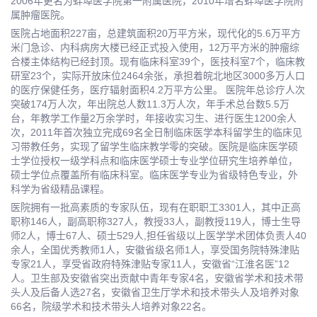
2006年更名为蚌埠医学院第一附属医院，2010年增名蚌埠医学院附
属肿瘤医院。
医院占地面积227亩，总建筑面积20万平方米，现代化的5.6万平方
米门急诊、内科病房大楼已经正式投入使用，12万平方米的肿瘤综
合楼主体结构已经封顶。现有临床科室39个，医技科室7个，临床教
研室23个，实际开放床位2464余张，承担着皖北地区3000多万人口
的医疗保健任务，医疗辐射面积4.2万平方公里。 医院年总诊疗人次
突破174万人次，年出院总人数11.3万人次，年手术总台数5.5万
台，年教学工作量2万余学时，年接收实习生、进行医生1200余人
次，2011年首次独立完成69名全日制临床医学本科留学生的临床见
习带教任务，实现了留学生临床教学零的突破。医院是临床医学硕
士学位授权一级学科点和临床医学硕士专业学位研究生培养单位，
硕士学位点覆盖所有临床科室。临床医学专业为省级特色专业，外
科学为省级精品课程。
医院拥有一批高素质的专家队伍，现有在职职工3301人，其中正高
职称146人，副高职称327人，教授33人，副教授119人，博士生导
师2人，博士67人、硕士529人,担任省级以上医学学术团体负责人40
余人，全国优秀教师1人，安徽省级名师1人，享受国务院特殊津贴
专家21人，享受省政府特殊津贴专家11人，安徽省“江淮名医”12
人。卫生部及安徽省突出贡献中青年专家4名，安徽省学术和技术带
头人及后备人选27名，安徽省卫生厅学术和技术带头人及培养对象
66名，院级学术和技术带头人培养对象22名。