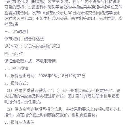
与耗材试剂项目的竞标；发生第 2 次，则 3 年内不得参与耗材试剂
项目的竞标；3.设备科在采购平台公布中标结果并通知中标单位及时
签署采购合同，发布中标结果公示后30日内未递交合同的按弃标处
理并纳入黑名单；4.如中标后因网采、两票制等原因，无法供货，参
考第2条
三、评审规则
评审规则：综合评估法
评分标准：详见供应商报价须知
四、保证金
保证金收取方式：不收取费用
五、报价须知
1、报价截止时间：2026年06月18日12时07分
2、报价方式：
（1）登录优质采云采购平台（）公告查看页面点击"我要报价"。请
未注册的供应商及时办理注册审核。因未及时办理注册审核手续影
响报价的，责任自负。
（2）供应商需完整填写报价信息，并按采购要求上传相应资料的扫
描件，须在报价截止时间前提交报价，逾期责任自负。
3、报价响应条件