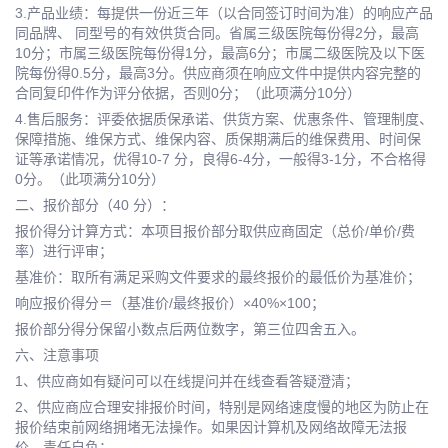
3.产品业绩：每提供一份近三年（以合同签订时间为准）的响应产品
同品牌、 同型号的有效供货合同。省属三级医院每份得2分，最高
10分；市属三级医院每份得1分，最高6分；市属二级医院及以下医
院每份得0.5分，最高3分。供应商须在响应文件中提供内容完整的
合同复印件作为评分依据，否则0分；（此项满分10分）
4.售后服务：评委依据质保承诺、供货方案、优惠条件、管理制度、
保障措施、维保方式、维保内容、质保期满后的维保费用、时间保
证等承诺情况，优得10-7 分，良得6-4分，一般得3-1分，不合格得
0分。（此项满分10分）
二、报价部分（40 分）：
报价得分计算方式：本项目报价部分取供应商固定（总价/单价/费
率）进行评审；
基准价：取所有满足采购文件要求的最终报价的最低价为基准价；
响应报价得分＝（基准价/最终报价）×40%×100；
报价部分得分保留小数点后两位数字，第三位四舍五入。
六、注意事项
1、供应商如有疑问可以在线提问并在线查看答疑澄清；
2、供应商应合理安排报价时间，特别是网络速度慢的地区为防止在
报价结束前网络拥堵无法操作。如果因计算机及网络故障无法报
价，责任自负；