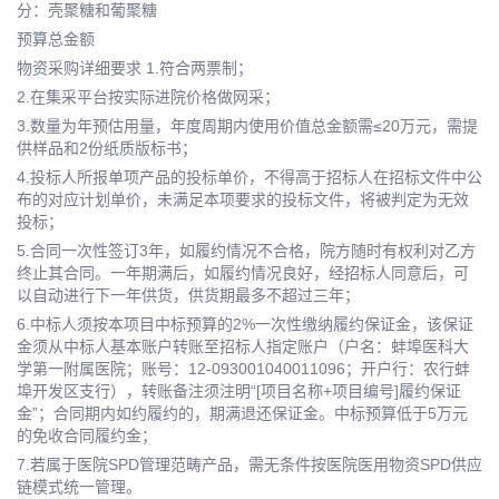
分：壳聚糖和葡聚糖
预算总金额
物资采购详细要求 1.符合两票制；
2.在集采平台按实际进院价格做网采；
3.数量为年预估用量，年度周期内使用价值总金额需≤20万元，需提
供样品和2份纸质版标书；
4.投标人所报单项产品的投标单价，不得高于招标人在招标文件中公
布的对应计划单价，未满足本项要求的投标文件，将被判定为无效
投标；
5.合同一次性签订3年，如履约情况不合格，院方随时有权利对乙方
终止其合同。一年期满后，如履约情况良好，经招标人同意后，可
以自动进行下一年供货，供货期最多不超过三年；
6.中标人须按本项目中标预算的2%一次性缴纳履约保证金，该保证
金须从中标人基本账户转账至招标人指定账户（户名：蚌埠医科大
学第一附属医院；账号：12-093001040011096；开户行：农行蚌
埠开发区支行），转账备注须注明“[项目名称+项目编号]履约保证
金”；合同期内如约履约的，期满退还保证金。中标预算低于5万元
的免收合同履约金；
7.若属于医院SPD管理范畴产品，需无条件按医院医用物资SPD供应
链模式统一管理。