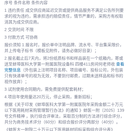
序号 条件名称 条件内容
1 违约责任 成交供应商延迟交货或提供商品服务不满足公告所列要
求的视为违约，需承担违约赔偿责任，情节严重的，采购方有权取
消其为成交供应商。
2 交货时间 不限
3 付款方式 可协商
报价须知 1.报名时，报价单中注明品牌、流水号、平台集采限价，
并上传电子标书（模板见附件，请务必做好目录）；
2.报名截止后7天内，将2份纸质标书和样品装在一个纸箱内，寄或
送至蚌埠医科大学第一附属医院设备科 四楼411房间何老师收
查看
完整信息
（外包装上注明项目名称、项目编号、投标公司，外包装
只有快递单号的视为无效，不要到付邮费，过期未送样品和标书的
视作放弃）；
3.试剂使用合同期内，需免费提供配套耗材；
4.项目年使用量达20万元，停止采购，重新招标；
根据《关于印发《蚌埠医科大学第一附属医院年采购金额二十万元
以下医用耗材采购管理暂行办法》的通知 》蚌医一附〔2025〕139
号文件精神 ，执行综合评审法，采取百分制的方法进行综合评分，
共分为商务技术评分（60分）和综合报价评分两部分（40分）。
《蚌医大一附院二十万元以下医用耗材招标采购综合评分表》