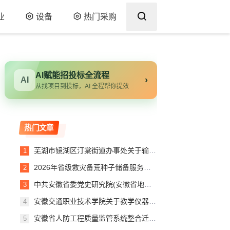
业
设备
热门采购
AI赋能招投标全流程
›
AI
从找项目到投标，AI 全程帮你提效
热门文章
芜湖市镜湖区汀棠街道办事处关于输入输出设备的网上超市采购项目合同履约验收公告
2026年省级救灾备荒种子储备服务第1包中标（成交）结果公告
中共安徽省委党史研究院(安徽省地方志研究院)关于特技视频处理设备的网上超市采购项目成交公告
安徽交通职业技术学院关于教学仪器的网上超市采购项目成交公告
安徽省人防工程质量监管系统整合迁移项目（第4包：软件测评服务和网络安全等级保护测评服务）公告