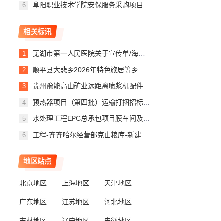
阜阳职业技术学院安保服务采购项目一包公开招标公告
相关标讯
芜湖市第一人民医院关于宣传单/海报/说明书的网上超市采购项目终止公告
顺平县大悲乡2026年特色旅居等乡村产业配套基础设施建设以工代赈项目竞争性磋商更正公告
贵州豫能高山矿业远距离喷浆机配件代储代销询比价采购异常公告
预热器项目（第四批）运输打捆招标-面向供应商公开招标变更公告(二次变更)
水处理工程EPC总承包项目膜车间及蒸发结晶间盐库联建土建工程-装饰工程劳务分包计划变更通知
工程-齐齐哈尔经营部克山粮库-新建化粪池采购项目(三次)竞价采购（分散含评审）公告第1次变更公告（0001标段：工程-齐齐哈尔经营部克山粮库-新建化粪池采购项目(三次)）
地区站点
北京地区
上海地区
天津地区
广东地区
江苏地区
河北地区
吉林地区
辽宁地区
安徽地区