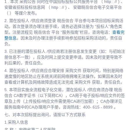
1 . 本次 采购公告 同时在中国招标投标公共服务平台 （ http : // ) 、
安徽省招标投标信息网 （ http : // ) 、 安徽皖岳信合电子交易平台
（ ） 等媒介发布。
2. 潜在投标人 /供应商须登录 皖岳信合 平台参与本项目招标采购活
动。首次登录须办理注册手续，请务必选择注册为 “投标人”角色类
型。注册流程见 皖岳信合 平台 “服务指南”栏目，咨询电话：
查看完
整信息
。因未及时办理注册手续影响参加招标采购活动的，责任自
负。
3. 已注册的潜在投标人 /供应商若注册信息发生变更（如：与初始注
册信息不一致），应及时网上提交变更申请。因未及时变更导致不
利后果的，责任自负。
4. 潜在投标人 /供应商应合理安排 采购文件 获取时间，特别是网络
速度慢的地区防止在系统关闭前网络拥堵无法操作。如果因未及时
查看或计算机及网络故障造成无法完成 采购文件 获取，责任自负。
5. 本项目实施全流程电子化交易，潜在投标人 /供应商须办理 皖岳
信合 CA数字证书（以下简称CA），CA用于电子投标/响应文件的签
章及上传（上传投标/响应文件需使用CA进行加密）；CA办理详见
服务指南中的CA办理用户手册，咨询热线：400- 615 - 8899 。
七、对本次招标提出询问，请按以下方式联系
1.采购人信息
名 称 ：安徽省第二人民医院