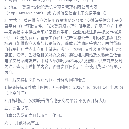
2. 地点： 登录 “安徽皖岳信合项目管理有限公司官网
（http://ahwyxh.com）”或“安徽皖岳信合电子交易平台（）”
3. 方式 ： 潜在供应商须使用谷歌浏览器登录 “安徽皖岳信合电子交
易平台（）”获取文件。首次登录须办理注册手续，详见门户右上角
—服务指南中供应商须知及操作手册。企业完成注册并提交审核通
过后（注册免费），登录工作台后点击采购公告，明确参加项目及
标段（如供货商因参与包别错误，造成无法响应等情况，由供货商
自行承担）后点击立即申请进行参与。本项目文件及其他资料（含
更正、澄清、答疑及相关补充文件）通过相关网站及安徽皖岳信合
电子交易系统发布，采购人/代理机构不再另行通知，供应商应及时
关注、查阅上述相关内容，否则责任自负，平台使用费以平台显示
为准。
四、提交投标文件截止时间、开标时间和地点
1.提交投标文件截止时间、开标时间： 2026年6月30日 14 时 30 分
（北京时间）
2.开标地点： 安徽皖岳信合电子交易平台 不见面开标大厅
五、公告期限
自本公告发布之日起 5个工作日。
六 、 其他补充事宜